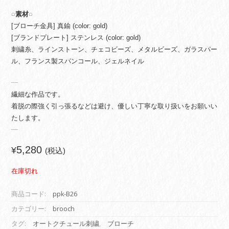
◌素材◌
[ブローチ金具] 真鍮 (color: gold)
[ブランドプレート] ステンレス (color: gold)
刺繍糸、ラインストーン、チェコビーズ、メタルビーズ、ガラスパー
ル、フランス製スパンコール、ジェルネイル
┈︎
繊細な作品です。
着脱の際強く引っ張るなどは避け、優しい丁寧な取り扱いをお願いい
たします。
┈︎
5,280
¥
(税込)
在庫切れ
商品コード:
ppk-B26
カテゴリー:
brooch
タグ:
オートクチュール刺繍
,
ブローチ