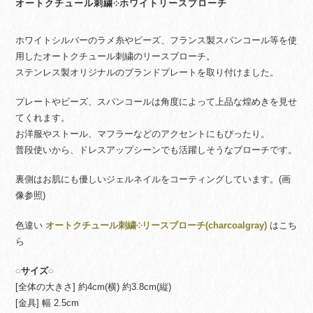
オートクチュール刺繍༶ホワイトリースブローチ
ホワイトシルバーのラメ糸やビーズ、フランス製スパンコール等を使
用したオートクチュール刺繍のリースブローチ。
ステンレス製オリジナルのブランドプレートを取り付けました。
プレートやビーズ、スパンコールは角度によって上品な煌めきを見せ
てくれます。
お洋服やストール、マフラーなどのアクセントにもぴったり。
普段使いから、ドレスアップシーンでも活躍しそうなブローチです。
裏側はお肌にも優しいジェルネイルをコーティングしています。(画
像参照)
色違い
オートクチュール刺繍༶リースブローチ(charcoalgray)
はこち
ら
◌サイズ◌
[全体の大きさ] 約4cm(横) 約3.8cm(縦)
[金具] 幅 2.5cm